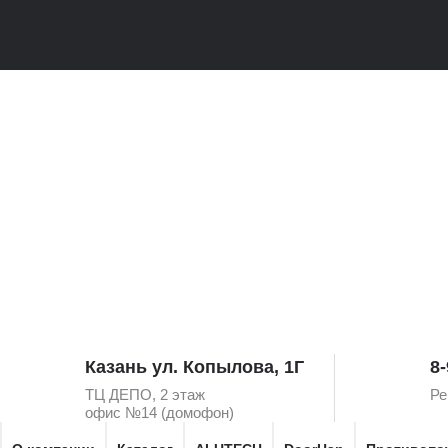
Казань ул. Копылова, 1Г
8-
ТЦ ДЕПО, 2 этаж
Ре
офис №14 (домофон)