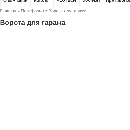
О компании
Каталог
ALUTECH
DoorHan
Противопо
Главная
»
Портфолио
»
Ворота для гаража
Ворота для гаража