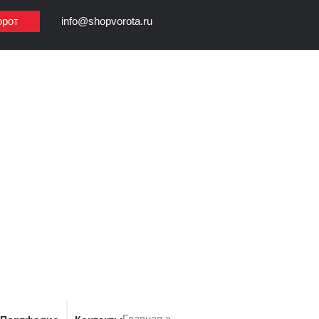
орот
info@shopvorota.ru
Главная
»