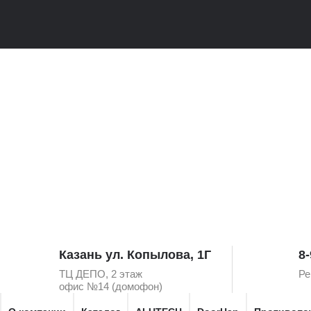
Казань ул. Копылова, 1Г
8-
ТЦ ДЕПО, 2 этаж
Ре
офис №14 (домофон)