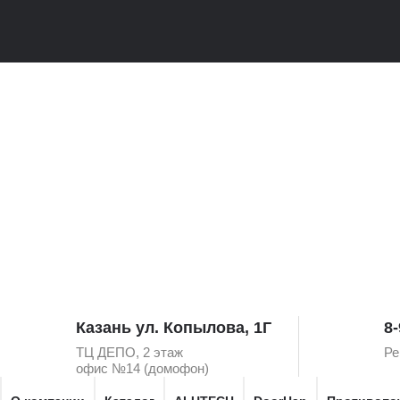
Казань ул. Копылова, 1Г
8-
ТЦ ДЕПО, 2 этаж
Ре
офис №14 (домофон)