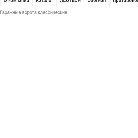
О компании
Каталог
ALUTECH
DoorHan
Противопо
Гаражные ворота классические