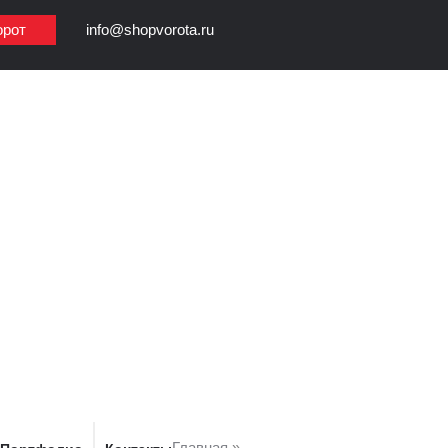
орот
info@shopvorota.ru
Главная
»