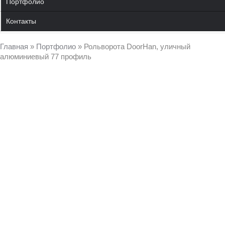
Портфолио
Контакты
Главная
»
Портфолио
»
Рольворота DoorHan, уличный
алюминиевый 77 профиль