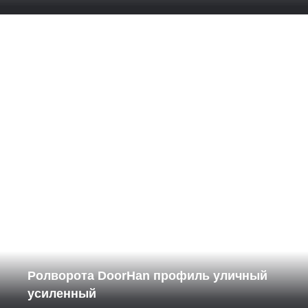
Ролворота DoorHan профиль уличный
усиленный