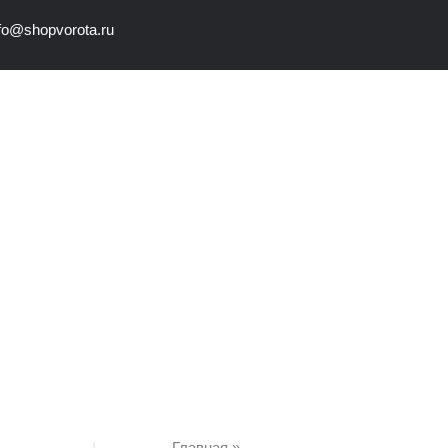
nfo@shopvorota.ru
Главная
»