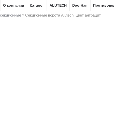
О компании
Каталог
ALUTECH
DoorHan
Противопо
секционные
»
Секционные ворота Alutech, цвет антрацит