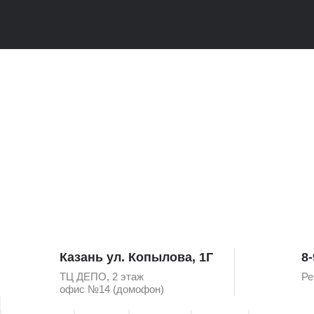
Казань ул. Копылова, 1Г
8-
ТЦ ДЕПО, 2 этаж
Ре
офис №14 (домофон)