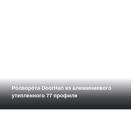
Ролворота DoorHan из алюминиевого
утепленного 77 профиля