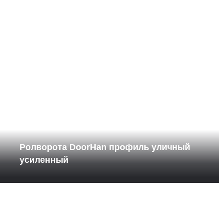
Ролворота DoorHan профиль уличный
усиленный