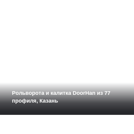
Рольворота и калитка DoorHan из 77
профиля, Казань